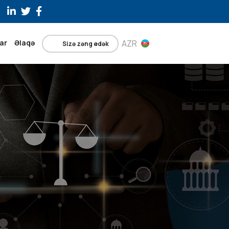
ar
Əlaqə
AZR
Sizə zəng edək