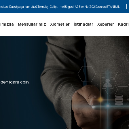
ersitesi Davutpaşa Kampüsü,Teknoloji Geliştirme Bölgesi, A2 Blok,No:Z02,Esenler/İSTANBUL
ımızda
Məhsullarımız
Xidmətlər
İstinadlar
Xəbərlər
Kadrl
dən idarə edin.