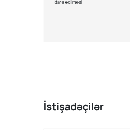
idarə edilməsi
İstişadəçilər