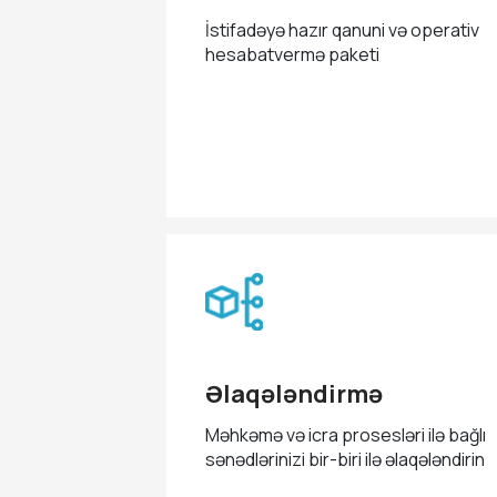
İstifadəyə hazır qanuni və operativ
hesabatvermə paketi
Əlaqələndirmə
Məhkəmə və icra prosesləri ilə bağlı
sənədlərinizi bir-biri ilə əlaqələndirin