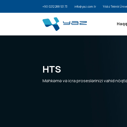
+90 0212 288 53 73
info@yaz.com.tr
Yıldız Teknik Üniv
Haqq
HTS
Məhkəmə və icra proseslərinizi vahid nöqtə