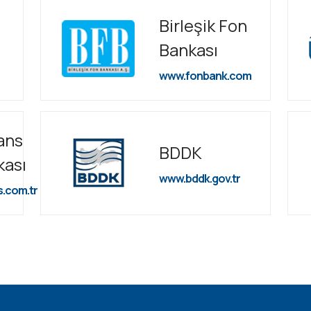
Birleşik Fon
Bankası
www.fonbank.com
ans
BDDK
kası
www.bddk.gov.tr
s.com.tr