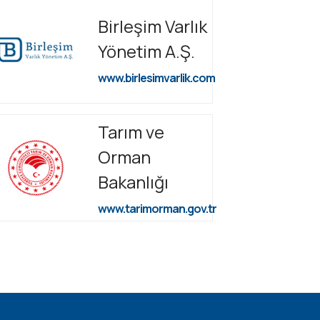
Birleşim Varlık
Yönetim A.Ş.
www.birlesimvarlik.com
Tarım ve
Orman
Bakanlığı
www.tarimorman.gov.tr