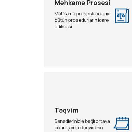
Məhkəmə Prosesi
Məhkəmə proseslərinə aid
bütün prosedurların idarə
edilməsi
Təqvim
Sənədlərinizlə bağlı ortaya
çıxan iş yükü təqviminin