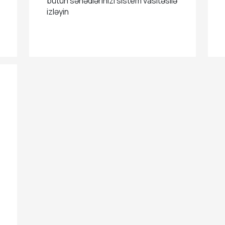
bütün sənədlərinizi sistem vasitəsilə
izləyin