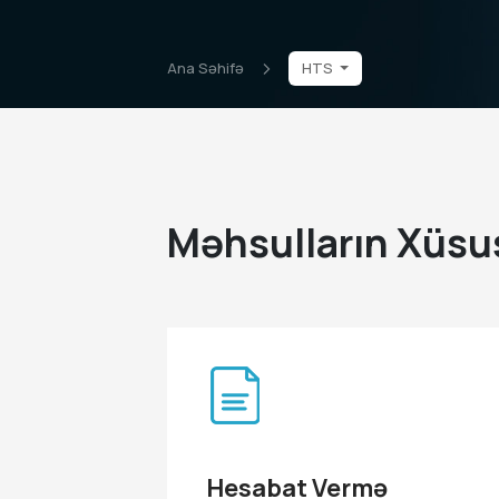
Ana Səhifə
HTS
Məhsulların Xüsus
Hesabat Vermə