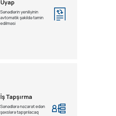
Uyap
Sənədlərin yeniliyinin
avtomatik şəkildə təmin
edilməsi
İş Tapşırma
Sənədlərə nəzarət edən
şəxslərə tapşırılacaq