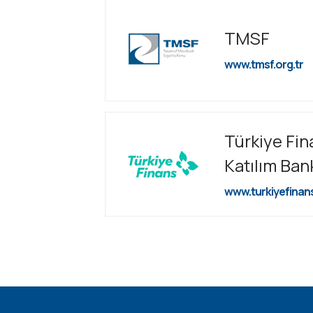
TMSF
www.tmsf.org.tr
Türkiye Fin
Katılım Ban
www.turkiyefinan