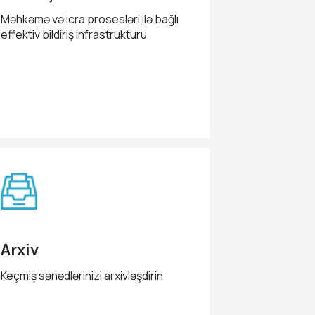
Məhkəmə və icra prosesləri ilə bağlı
effektiv bildiriş infrastrukturu
Arxiv
Keçmiş sənədlərinizi arxivləşdirin