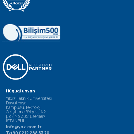
Hüquqi unvan
Yıldız Teknik Üniversitesi
Davutpaşa
Kampüsü,Teknoloji
Geliştirme Bölgesi, A2
Blok,No:Z02,Esenler/
İSTANBUL
info@yaz.com.tr
T:+90 0212 288 53 70