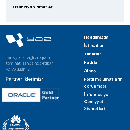
Lisenziya xidmətləri
Haqqımızda
İstinadlar
Xəbərlər
Bankçılıqla bağlı proqram
Kadrlar
təminatı sahəsində etibarlı
yol yoldaşınız
Əlaqə
Partnerliklerimiz:
Fərdi məlumatların
qorunması
İnformasiya
Cəmiyyəti
Xidmətləri