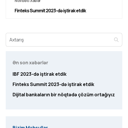
Növbəti Xəbər
Finteks Summit 2023-də iştirak etdik
Ən son xəbərlər
IBF 2023-də iştirak etdik
Finteks Summit 2023-də iştirak etdik
Dijital bankaların bir nöqtədə çözüm ortağıyız
Bizim Məhsullar