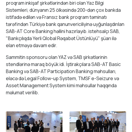
proqram inkişaf şirkətlərindən biri olan Yaz Bilgi
Sistemleri, dünyanın 25 ölkəsində 200-dən çox bankda
istifadə edilən və Fransız bank proqram təminatı
tərəfindən Türkiyə bank qanunvericiliyinə uyğunlaşdırılan
SAB-AT Core Banking həllini hazırlayıb. istehsalçı SAB,
"Bankçılıqda Yerli Qlobal Rəqabət Üstünlüyü" şüarı ilə
elan etməyə davam edir.
Sammitin sponsoru olan YAZ və SAB şirkətlərinin
stendlərinə maraq böyük idi. İştirakçılara SAB-AT Basic
Banking və SAB-AT Participation Banking məhsulları,
eləcə də Legal Follow-up System, TMSF e-Seizure və
Asset Management System kimi məhsullar haqqında
məlumat verilib.