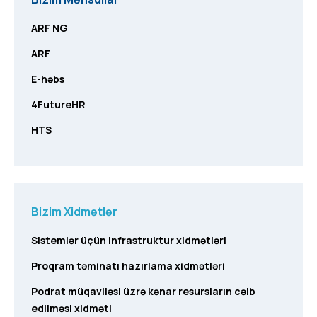
ARF NG
ARF
E-həbs
4FutureHR
HTS
Bizim Xidmətlər
Sistemlər üçün infrastruktur xidmətləri
Proqram təminatı hazırlama xidmətləri
Podrat müqaviləsi üzrə kənar resursların cəlb
edilməsi xidməti