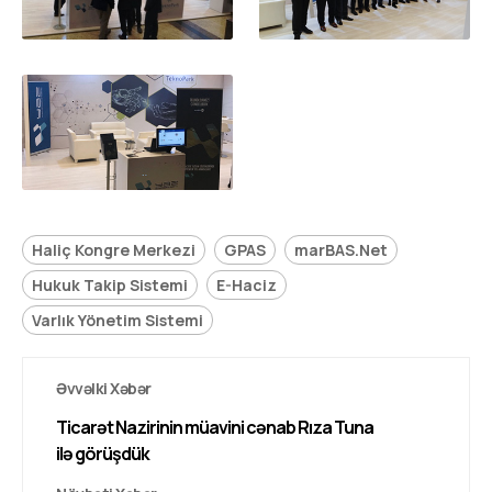
Haliç Kongre Merkezi
GPAS
marBAS.Net
Hukuk Takip Sistemi
E-Haciz
Varlık Yönetim Sistemi
Əvvəlki Xəbər
Ticarət Nazirinin müavini cənab Rıza Tuna
ilə görüşdük