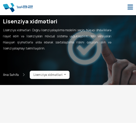
Lisenziya xidmətləri
Lisenziya xidmətləri: Doğru lisenziyalaşdırma modelini seçin, hüquqi öhdəliklərə
riayət edin və lisenziyaları mövcud sistemə uyğunlaşdırın. Yeni versiyaları
müəyyən qiymətlərlə əldə edərək saxtalaşdırma riskini qarşısını alın və
lisenziyalaşmayı təkmilləşdirin.
Ana Səhifə
Lisenziya xidmətləri