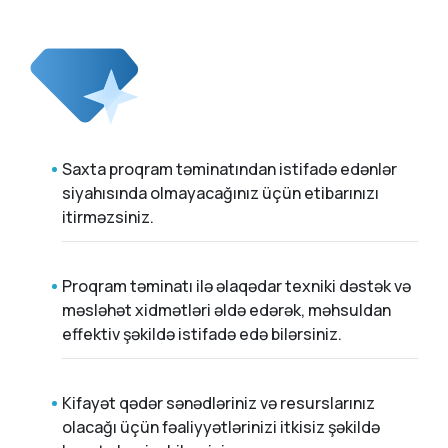
Saxta proqram təminatından istifadə edənlər
siyahısında olmayacağınız üçün etibarınızı
itirməzsiniz.
Proqram təminatı ilə əlaqədar texniki dəstək və
məsləhət xidmətləri əldə edərək, məhsuldan
effektiv şəkildə istifadə edə bilərsiniz.
Kifayət qədər sənədləriniz və resurslarınız
olacağı üçün fəaliyyətlərinizi itkisiz şəkildə