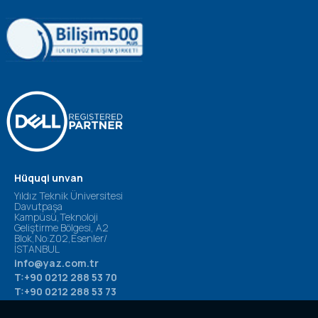
Hüquqi unvan
Yıldız Teknik Üniversitesi
Davutpaşa
Kampüsü,Teknoloji
Geliştirme Bölgesi, A2
Blok,No:Z02,Esenler/
İSTANBUL
info@yaz.com.tr
T:+90 0212 288 53 70
T:+90 0212 288 53 73