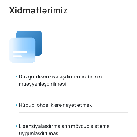
Xidmətlərimiz
Düzgün lisenziyalaşdırma modelinin
müəyyənləşdirilməsi
Hüquqi öhdəliklərə riayət etmək
Lisenziyalaşdırmaların mövcud sistemə
uyğunlaşdırılması