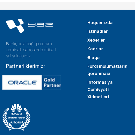
Haqqımızda
İstinadlar
Xəbərlər
Bankçılıqla bağlı proqram
Kadrlar
təminatı sahəsində etibarlı
yol yoldaşınız
Əlaqə
Partnerliklerimiz:
Fərdi məlumatların
qorunması
İnformasiya
Cəmiyyəti
Xidmətləri