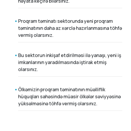
həyata keçirə bilərsiniz.
Proqram təminatı sektorunda yeni proqram
təminatının daha az xərclə hazırlanmasına töhfə
vermiş olarsınız.
Bu sektorun inkişaf etdirilməsi ilə yanaşı, yeni iş
imkanlarının yaradılmasında iştirak etmiş
olarsınız.
Ölkəmizin proqram təminatının müəlliflik
hüquqları sahəsində müasir ölkələr səviyyəsinə
yüksəlməsinə töhfə vermiş olarsınız.