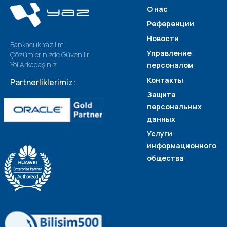
О нас
Референции
Новости
Bankacılık Yazılım
Управление
Çözümlerinizde Güvenilir
Yol Arkadaşınız
персоналом
Контакты
Partnerliklerimiz:
Защита
персональных
данных
Услуги
информационного
общества