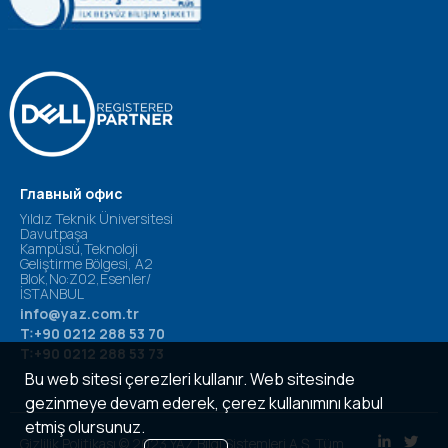
Главный офис
Yıldız Teknik Üniversitesi
Davutpaşa
Kampüsü,Teknoloji
Geliştirme Bölgesi, A2
Blok,No:Z02,Esenler/
İSTANBUL
info@yaz.com.tr
T:+90 0212 288 53 70
T:+90 0212 288 53 73
Bu web sitesi çerezleri kullanır. Web sitesinde
gezinmeye devam ederek, çerez kullanımını kabul
etmiş olursunuz.
Gizlilik Politikası © 2023 YAZ Bilgi Sistemleri A.Ş. Tüm