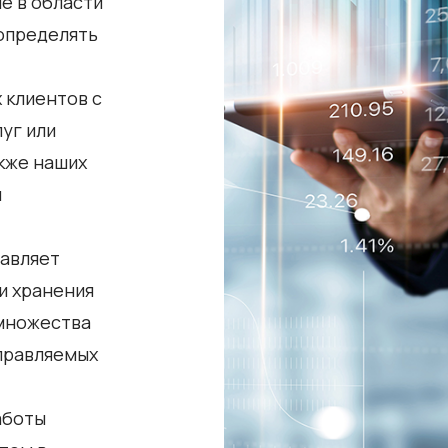
е в области
определять
 клиентов с
уг или
акже наших
ы
тавляет
и хранения
 множества
управляемых
аботы