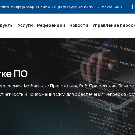
ersitesi Davutpaşa Kampüsü,Teknoloji Geliştirme Bölgesi, A2 Blok,No:Z02,Esenler/İSTANBUL
одукты
Услуги
Референции
Новости
Управление персо
тке ПО
еспечения: Мобильные Приложения, Веб-Приложения, Банков
Отчетность и Приложения CRM для обеспечения непрерывнос