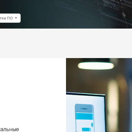
отке ПО
иальные