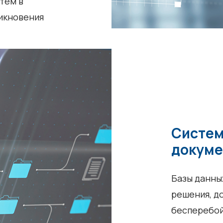
тем в
никновения
Систем
докуме
Базы данных
решения, д
бесперебой