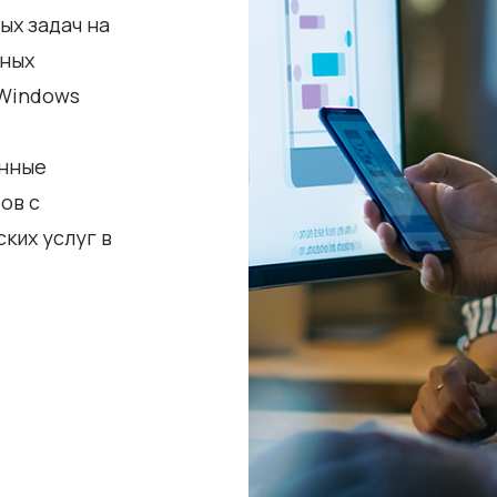
ых задач на
ьных
 Windows
онные
ов с
ких услуг в