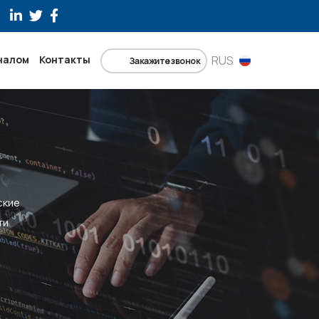
налом
Контакты
RUS
Закажите звонок
ские
ти