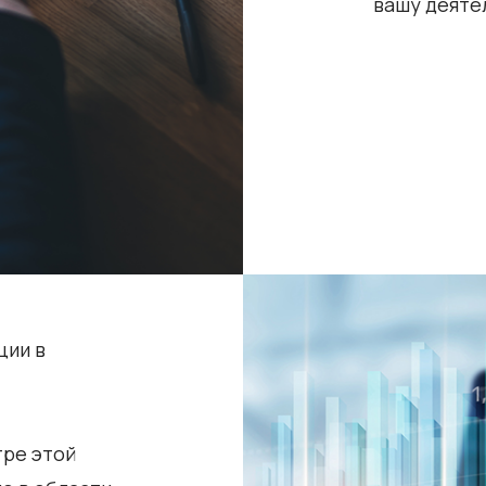
вашу деяте
ции в
тре этой