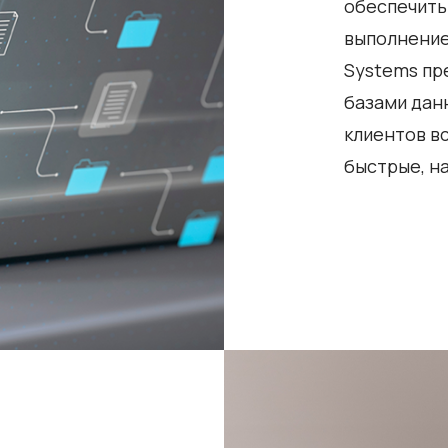
обеспечить
выполнение
Systems пр
базами данн
клиентов в
быстрые, н