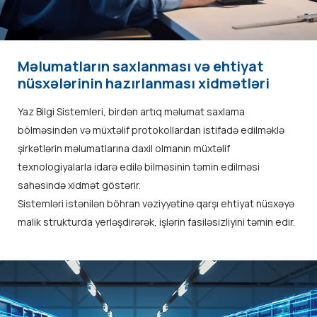
Məlumatların saxlanması və ehtiyat
nüsxələrinin hazırlanması xidmətləri
Yaz Bilgi Sistemleri, birdən artıq məlumat saxlama
bölməsindən və müxtəlif protokollardan istifadə edilməklə
şirkətlərin məlumatlarına daxil olmanın müxtəlif
texnologiyalarla idarə edilə bilməsinin təmin edilməsi
sahəsində xidmət göstərir.
Sistemləri istənilən böhran vəziyyətinə qarşı ehtiyat nüsxəyə
malik strukturda yerləşdirərək, işlərin fasiləsizliyini təmin edir.