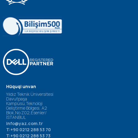
Hüquqi unvan
Yıldız Teknik Üniversitesi
Davutpaşa
Kampüsü,Teknoloji
Geliştirme Bölgesi, A2
Blok,No:Z02,Esenler/
İSTANBUL
info@yaz.com.tr
T:+90 0212 288 53 70
T:+90 0212 288 53 73