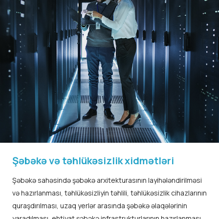
Şəbəkə və təhlükəsizlik xidmətləri
Şəbəkə sahəsində şəbəkə arxitekturasının layihələndirilməsi
və hazırlanması, təhlükəsizliyin təhlili, təhlükəsizlik cihazlarının
quraşdırılması, uzaq yerlər arasında şəbəkə əlaqələrinin
yaradılması, ehtiyat şəbəkə infrastrukturlarının hazırlanması,