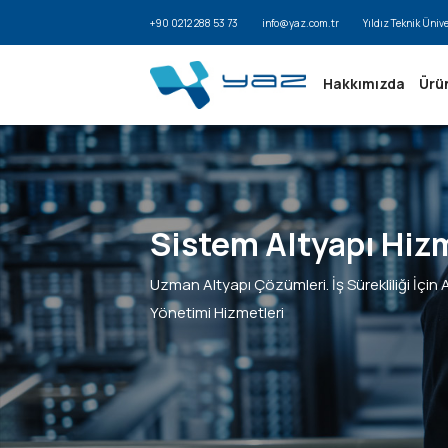
+90 0212 288 53 73
info@yaz.com.tr
Yıldız Teknik Üniv
Hakkımızda
Ürü
Sistem Altyapı Hiz
Uzman Altyapı Çözümleri. İş Sürekliliği İçi
Yönetimi Hizmetleri