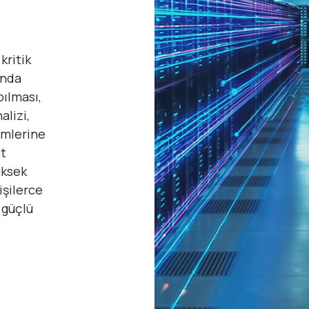
kritik
ında
pılması,
alizi,
emlerine
t
üksek
işilerce
 güçlü