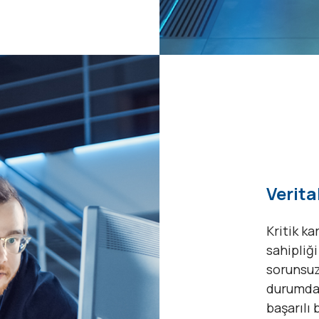
Verita
Kritik ka
sahipliğ
sorunsuz,
durumda 
başarılı 