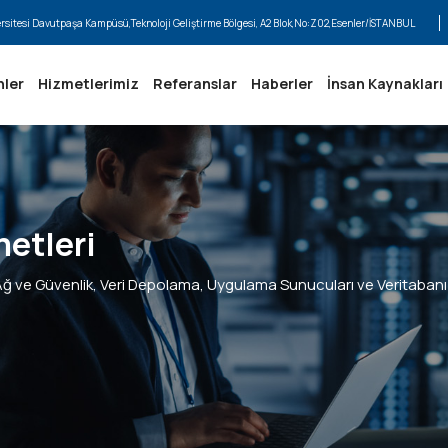
ersitesi Davutpaşa Kampüsü,Teknoloji Geliştirme Bölgesi, A2 Blok,No:Z02,Esenler/İSTANBUL
nler
Hizmetlerimiz
Referanslar
Haberler
İnsan Kaynakları
metleri
n Ağ ve Güvenlik, Veri Depolama, Uygulama Sunucuları ve Veritabanı