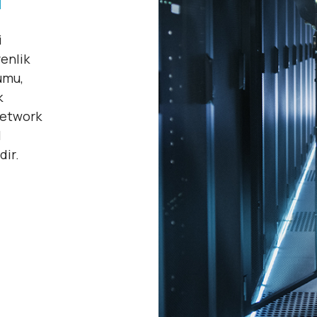
i
i
enlik
umu,
k
Network
l
dir.