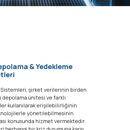
Depolama & Yedekleme
tleri
 Sistemleri, şirket verilerinin birden
i depolama ünitesi ve farklı
er kullanılarak erişilebilirliğinin
knolojilerle yönetilebilmesinin
sı konusunda hizmet vermektedir.
ri herhangi bir kriz durumuna karşı