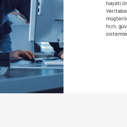
hayati ön
Veritaba
müşteril
hızlı, gü
sistemle