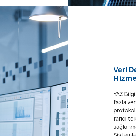
Veri 
Hizme
YAZ Bilgi
fazla ver
protokoll
farklı te
sağlanma
Sistemle