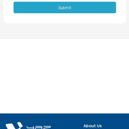
Submit
About Us