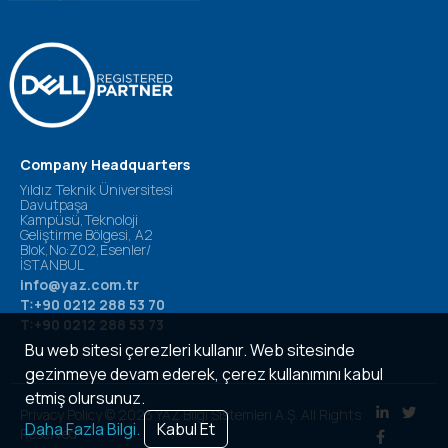
Company Headquarters
Yıldız Teknik Üniversitesi
Davutpaşa
Kampüsü,Teknoloji
Geliştirme Bölgesi, A2
Blok,No:Z02,Esenler/
İSTANBUL
info@yaz.com.tr
T:+90 0212 288 53 70
T:+90 0212 288 53 73
Bu web sitesi çerezleri kullanır. Web sitesinde
gezinmeye devam ederek, çerez kullanımını kabul
etmiş olursunuz.
Privacy Policy © 2023 YAZ Bilgi Sistemleri A.Ş. All Rights
Daha Fazla Bilgi.
Kabul Et
Reserved