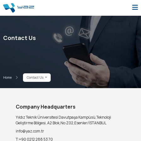
Contact Us
Home
Contact Us
Company Headquarters
Yıldız Teknik Üniversitesi Davutpaşa Kampüsü,Teknoloji
Geliştirme Bölgesi, A2 Blok,No:Z02,Esenler/İSTANBUL
info@yaz.com.tr
T:+90 0212 288 53 70