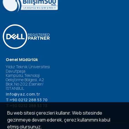
Genel Müdürlük
Yıldız Teknik Üniversitesi
Davutpaşa
Kampüsü,Teknoloji
Geliştirme Bölgesi, A2
Blok,No:Z02,Esenler/
İSTANBUL
info@yaz.com.tr
T:+90 0212 288 53 70
T:+90 0212 288 53 73
Bu web sitesi çerezleri kullanır. Web sitesinde
gezinmeye devam ederek, çerez kullanımını kabul
etmiş olursunuz.