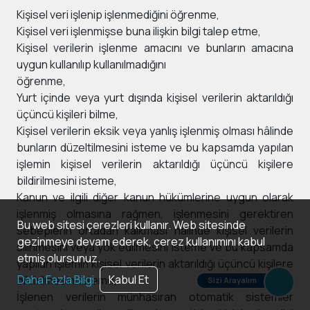
Kişisel veri işlenip işlenmediğini öğrenme,
Kişisel veri işlenmişse buna ilişkin bilgi talep etme,
Kişisel verilerin işlenme amacını ve bunların amacına
uygun kullanılıp kullanılmadığını
öğrenme,
Yurt içinde veya yurt dışında kişisel verilerin aktarıldığı
üçüncü kişileri bilme,
Kişisel verilerin eksik veya yanlış işlenmiş olması hâlinde
bunların düzeltilmesini isteme ve bu kapsamda yapılan
işlemin kişisel verilerin aktarıldığı üçüncü kişilere
bildirilmesini isteme,
Kanun ve ilgili diğer kanun hükümlerine uygun olarak
işlenmiş olmasına rağmen, işlenmesini gerektiren
Bu web sitesi çerezleri kullanır. Web sitesinde
sebeplerin ortadan kalkması hâlinde kişisel verilerin
gezinmeye devam ederek, çerez kullanımını kabul
silinmesini veya yok edilmesini isteme ve bu kapsamda
etmiş olursunuz.
yapılan işlemin kişisel verilerin aktarıldığı üçüncü kişilere
Daha Fazla Bilgi.
Kabul Et
bildirilmesini isteme,
Sizi Arayalım
İşlenen verilerin münhasıran otomatik sistemler