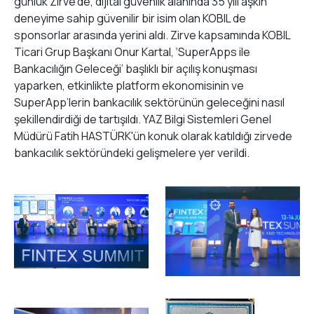
günlük Zirve’de, dijital güvenlik alanında 35 yılı aşkın
deneyime sahip güvenilir bir isim olan KOBIL de
sponsorlar arasında yerini aldı. Zirve kapsamında KOBIL
Ticari Grup Başkanı Onur Kartal, ‘SuperApps ile
Bankacılığın Geleceği’ başlıklı bir açılış konuşması
yaparken, etkinlikte platform ekonomisinin ve
SuperApp’lerin bankacılık sektörünün geleceğini nasıl
şekillendirdiği de tartışıldı. YAZ Bilgi Sistemleri Genel
Müdürü Fatih HASTÜRK'ün konuk olarak katıldığı zirvede
bankacılık sektöründeki gelişmelere yer verildi.