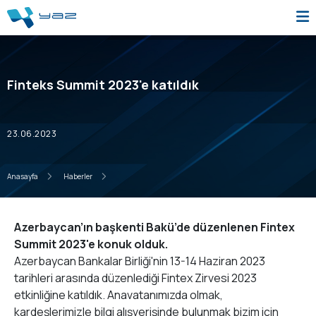
Finteks Summit 2023'e katıldık
23.06.2023
Anasayfa
Haberler
Azerbaycan’ın başkenti Bakü’de düzenlenen Fintex
Summit 2023'e konuk olduk.
Azerbaycan Bankalar Birliği'nin 13-14 Haziran 2023
tarihleri arasında düzenlediği Fintex Zirvesi 2023
etkinliğine katıldık. Anavatanımızda olmak,
kardeşlerimizle bilgi alışverişinde bulunmak bizim için